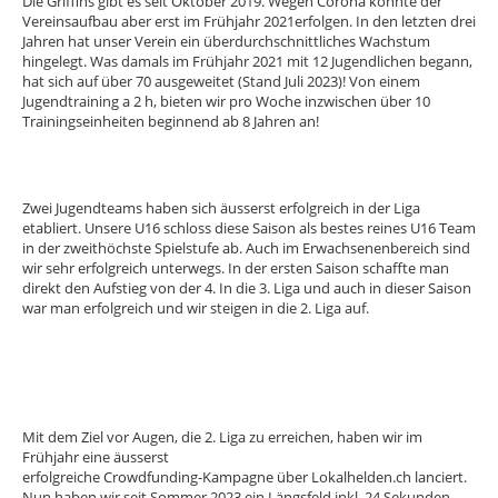
Die Griffins gibt es seit Oktober 2019. Wegen Corona konnte der
Vereinsaufbau aber erst im Frühjahr 2021erfolgen. In den letzten drei
Jahren hat unser Verein ein überdurchschnittliches Wachstum
hingelegt. Was damals im Frühjahr 2021 mit 12 Jugendlichen begann,
hat sich auf über 70 ausgeweitet (Stand Juli 2023)! Von einem
Jugendtraining a 2 h, bieten wir pro Woche inzwischen über 10
Trainingseinheiten beginnend ab 8 Jahren an!
Zwei Jugendteams haben sich äusserst erfolgreich in der Liga
etabliert. Unsere U16 schloss diese Saison als bestes reines U16 Team
in der zweithöchste Spielstufe ab. Auch im Erwachsenenbereich sind
wir sehr erfolgreich unterwegs. In der ersten Saison schaffte man
direkt den Aufstieg von der 4. In die 3. Liga und auch in dieser Saison
war man erfolgreich und wir steigen in die 2. Liga auf.
Mit dem Ziel vor Augen, die 2. Liga zu erreichen, haben wir im
Frühjahr eine äusserst
erfolgreiche Crowdfunding-Kampagne über Lokalhelden.ch lanciert.
Nun haben wir seit Sommer 2023 ein Längsfeld inkl. 24 Sekunden